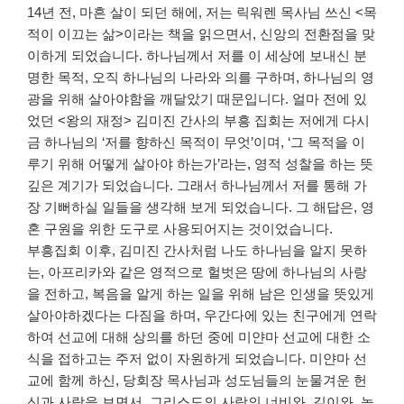
14년 전, 마흔 살이 되던 해에, 저는 릭워렌 목사님 쓰신 <목
적이 이끄는 삶>이라는 책을 읽으면서, 신앙의 전환점을 맞
이하게 되었습니다. 하나님께서 저를 이 세상에 보내신 분
명한 목적, 오직 하나님의 나라와 의를 구하며, 하나님의 영
광을 위해 살아야함을 깨달았기 때문입니다. 얼마 전에 있
었던 <왕의 재정> 김미진 간사의 부흥 집회는 저에게 다시
금 하나님의 ‘저를 향하신 목적이 무엇’이며, ‘그 목적을 이
루기 위해 어떻게 살아야 하는가’라는, 영적 성찰을 하는 뜻
깊은 계기가 되었습니다. 그래서 하나님께서 저를 통해 가
장 기뻐하실 일들을 생각해 보게 되었습니다. 그 해답은, 영
혼 구원을 위한 도구로 사용되어지는 것이었습니다.
부흥집회 이후, 김미진 간사처럼 나도 하나님을 알지 못하
는, 아프리카와 같은 영적으로 헐벗은 땅에 하나님의 사랑
을 전하고, 복음을 알게 하는 일을 위해 남은 인생을 뜻있게
살아야하겠다는 다짐을 하며, 우간다에 있는 친구에게 연락
하여 선교에 대해 상의를 하던 중에 미얀마 선교에 대한 소
식을 접하고는 주저 없이 자원하게 되었습니다. 미얀마 선
교에 함께 하신, 당회장 목사님과 성도님들의 눈물겨운 헌
신과 사랑을 보면서, 그리스도의 사랑의 너비와, 길이와, 높