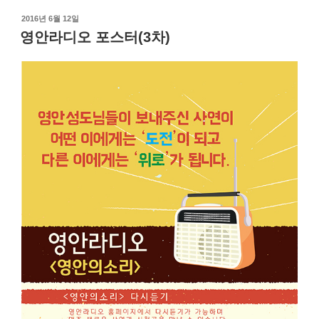
작
2016년 6월 12일
성
영안라디오 포스터(3차)
일
자