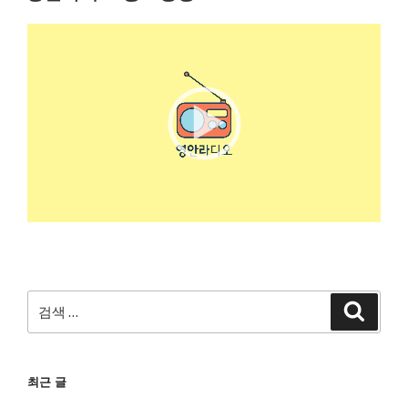
일
자
비
디
오
플
레
이
어
00:00
00:37
검
검
색
색:
최근 글