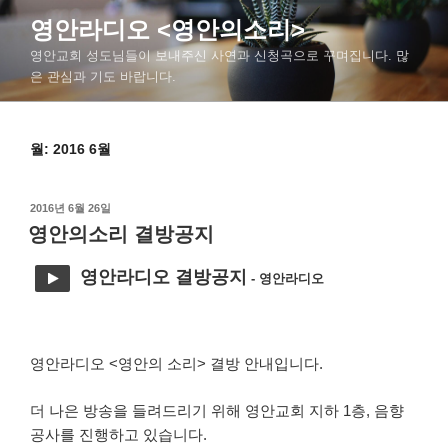
콘
영안라디오 <영안의소리>
텐
영안교회 성도님들이 보내주신 사연과 신청곡으로 꾸며집니다. 많
츠
은 관심과 기도 바랍니다.
로
바
로
월: 2016 6월
가
기
작
2016년 6월 26일
성
영안의소리 결방공지
일
자
영안라디오 결방공지
- 영안라디오
영안라디오 <영안의 소리> 결방 안내입니다.
더 나은 방송을 들려드리기 위해 영안교회 지하 1층, 음향
공사를 진행하고 있습니다.