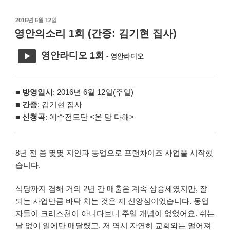
작
2016년 6월 12일
성
영안의소리 1회 (간증: 김기현 집사)
일
자
영안라디오 1회
- 영안라디오
■
방영일시
: 2016년 6월 12일(주일)
■
간증
: 김기현 집사
■
신청곡
: 예수전도단 <온 맘 다해>
8년 전 쯤 몇몇 지인과 동업으로 프랜차이즈 사업을 시작했
습니다.
식당까지 겸해 거의 2년 간 매출은 계속 상승세였지만, 잘
되는 사업만큼 바닥 치는 것은 제 신앙심이었습니다. 동업
자들이 크리스천이 아니다보니 주일 개념이 없었어요. 쉬는
날 없이 일에만 매달렸고, 저 역시 자연히 교회와는 멀어져