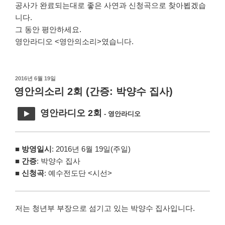
공사가 완료되는대로 좋은 사연과 신청곡으로 찾아뵙겠습
니다.
그 동안 평안하세요.
영안라디오 <영안의소리>였습니다.
작
2016년 6월 19일
성
영안의소리 2회 (간증: 박양수 집사)
일
자
영안라디오 2회
- 영안라디오
■
방영일시
: 2016년 6월 19일(주일)
■
간증
: 박양수 집사
■
신청곡
: 예수전도단 <시선>
저는 청년부 부장으로 섬기고 있는 박양수 집사입니다.